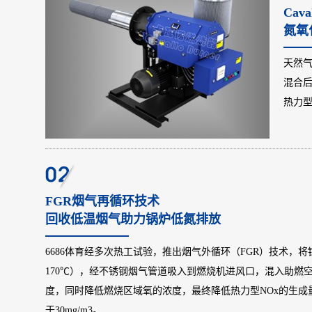
PLC智能控
Ca
【3】30mg超低氮排放
5. 机组体积小，便于产品运输、布
氮氧
排放新指标：NOx≤30m
也可多台机组并联
【4】最大热效率104%
6. 采用高品质电加热管，耐用
天然
≥104%
7. 安装无需报批，无
【5】精致工业化外观设计
混合
8. 配置智能控制器及液晶触摸屏
9. 具备超温、超压、漏电等多重连
热力
【6】锅炉结构紧凑，占地面积小，有
全运行；
10. 采用国际知名品牌电器元件，
效节省安装空间
【7】超低氮变频比例调节燃烧技术
FGR烟气再循环技术
【8】双重冷凝换热技术
回收低温烟气助力锅炉低氮排放
【9】高效膜式水冷壁结构传热技术
6686体育经多次热工试验，推出烟气外循环（FGR）技术，将锅
【10】高品质蒸汽，蒸汽干燥度达99%
170℃），经不锈钢烟气管道吸入到燃烧机进风口，混入助燃
度，同时降低燃烧区域氧的浓度，最终降低热力型NOx的生
于30mg/m3。