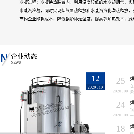
冷凝过程：
冷凝换热装置内，利用温度较低的水冷却烟气，实
【4】
返回的高温烟气中含有定量的饱和水蒸气，遇冷后会产生冷凝
水蒸汽冷凝，同时实现烟气显热释放和水蒸汽汽化潜热释放，
Cav
预防腐蚀，延长使用寿命。
节约企业能耗成本，降低锅炉排烟温度，提高锅炉热效率，减
燃气
【2】标准接口
采用内藏式管道设计，前后端双向支撑，标准法兰接口，方便
Cav
【5】
【3】烟气蝶阀控制
【1】
Cav
管道上安装伺服电机控制的阀门调节装置。可根据含氧量来调
分级
企业动态
物排放≤30mg/m³。
再循
【6】
NEWS
【4】绝热材料保温
分布
采用
采用导热系数极低的岩棉进行绝热保温，散热损失小，美观实
完全
12
25
保其
【2】
在
2020
.
10
该款
2020
.
09
染
大
定性
24
来
【3】
锅
6686体育内置冷凝器技术
2020
.
09
采用
一
概述：
锅炉尾部内置冷凝器，采用精加工冷挤压无切削工艺，
便
18
科
面，高效换热，内置美观整洁。