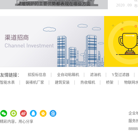
现
优势：
加装高效冷凝器，降低锅炉排烟温度，有助提升锅炉热
采暖锅炉的主要优势都表现在哪些方面
2020
.
09
市
观，又节省安装空间。
改
维
友情链接：
招投标信息
全自动粘箱机
滤油机
Y型过滤器
智能水表
装裱机厂家
建筑安装
热收缩机
桥架
物联网
企业
服务
精彩内容，用心分享
88888