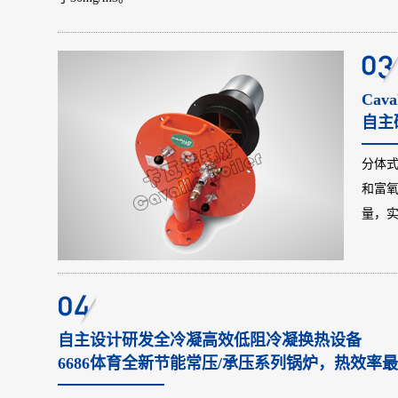
Cav
Ca
【1】
自主
Cav
气再循
分体
和富氧
【2】
量，实
ü
ü
【3】
Cav
自主设计研发全冷凝高效低阻冷凝换热设备
可减
6686体育全新节能常压/承压系列锅炉，热效率最高
烟气外循环（FGR）技术特点
【1】不锈钢管道