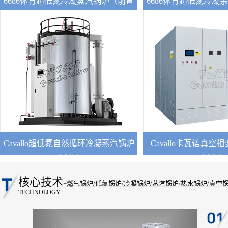
6686体育超低氮冷凝蒸汽锅炉（前置
6686体育超低氮冷凝
空预）
炉
技术特点
技术特
【1】配有高效冷凝换热器，实测热效率达
锅炉关键词：燃气锅炉 
103%；
【2】选配分体式低氮燃烧器，氮氧化物排
锅炉 热水锅炉 
放可低于30mg；
【3】PLC可编程控制，轻松实现中央集群
主要创新点：加装FGR
控制和物流网智能控制；
器
【4】配置高效空气预热器，燃料燃尽率高
Cavallo超低氮自然循环冷凝蒸汽锅炉
Cavallo卡瓦诺真空
达100%。
技术特点
技术特点
配置节能冷凝
1. 以电为加热源，电热转换
【1】智能控制系统
核心技术-
2. 真空负压及微正压相变运行，不
燃气锅炉/低氮锅炉/冷凝锅炉/蒸汽锅炉/热水锅炉/真空
空气预热器 新型简便
安全可靠；
TECHNOLOGY
【2】5-8分钟即可生成蒸汽，预热费用
3. 炉内存有恒量的热媒水，
标配7英寸超
4. 采用先进真空凝结换热技术，换
低
成本；